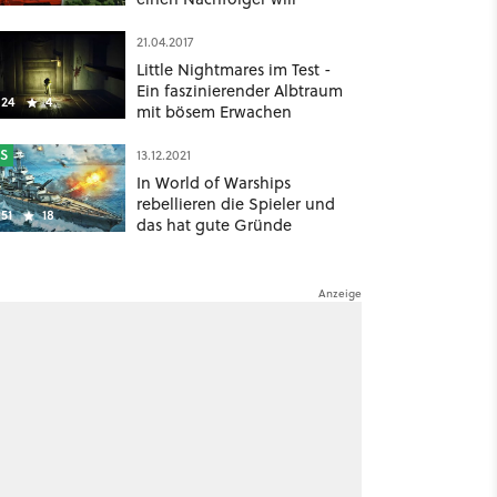
21.04.2017
Little Nightmares im Test -
Ein faszinierender Albtraum
24
4
mit bösem Erwachen
S
13.12.2021
In World of Warships
rebellieren die Spieler und
51
18
das hat gute Gründe