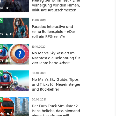
Freitag der 13. im Test - Eine
Verneigung vor den Filmen,
53
1
inklusive Kreuzschmerzen
S
13.08.2019
Paradox Interactive und
seine Rollenspiele - »Das
15
13
soll ein RPG sein?«
S
19.10.2020
No Man's Sky kassiert im
Nachtest die Belohnung für
71
31
vier Jahre harte Arbeit
S
30.10.2020
No Man's Sky Guide: Tipps
und Tricks für Neueinsteiger
33
15
und Rückkehrer
S
20.06.2021
Der Euro Truck Simulator 2
ist so beliebt, dass niemand
44
31
einen Nachfolger will