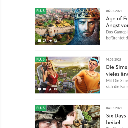
PLUS
06.05.2021
Age of Em
Angst vo
Das Gameplay
befürchtet 
27
12
Verlierer sei
PLUS
14.03.2021
Die Sims
vieles än
Mit Die Sims
sich die Fan
18
10
fragen.
PLUS
04.03.2021
Six Days 
heikel