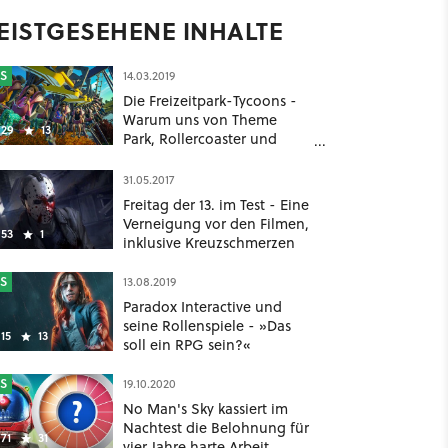
EISTGESEHENE INHALTE
S
14.03.2019
Die Freizeitpark-Tycoons -
Warum uns von Theme
29
13
Park, Rollercoaster und
Planet Coaster niemals
schlecht wird
31.05.2017
Freitag der 13. im Test - Eine
Verneigung vor den Filmen,
53
1
inklusive Kreuzschmerzen
S
13.08.2019
Paradox Interactive und
seine Rollenspiele - »Das
15
13
soll ein RPG sein?«
S
19.10.2020
No Man's Sky kassiert im
Nachtest die Belohnung für
71
31
vier Jahre harte Arbeit