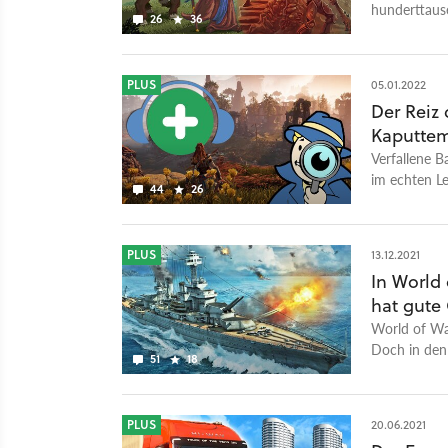
hunderttaus
26
36
vergessen.
PLUS
05.01.2022
Der Reiz 
Kaputtem
Verfallene B
im echten L
44
26
virtuelle Rui
PLUS
13.12.2021
In World 
hat gute
World of War
Doch in den
51
18
Geldbeutel i
PLUS
20.06.2021