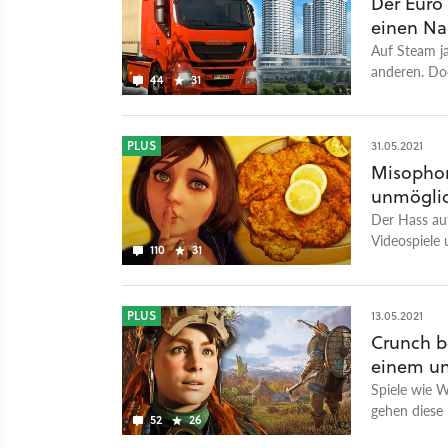
Der Euro 
einen Nac
Auf Steam ja
anderen. Doc
44
31
ETS3.
PLUS
31.05.2021
Misopho
unmöglic
Der Hass auf
Videospiele 
110
31
sucht nach H
PLUS
13.05.2021
Crunch be
einem un
Spiele wie W
gehen diese
52
26
um?