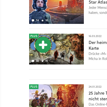
Star Atla
Jeder Mensch
haben, sonde
74
10
PLUS
16.03.2022
Der heiml
Karte
Drücke »M« 
Micha in Rol
38
15
zu detailliert.
PLUS
24.01.2022
25 Jahre 
nicht ste
Das Online-Ro