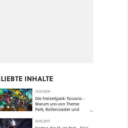
LIEBTE INHALTE
S
14.03.2019
Die Freizeitpark-Tycoons -
Warum uns von Theme
29
13
Park, Rollercoaster und
Planet Coaster niemals
schlecht wird
31.05.2017