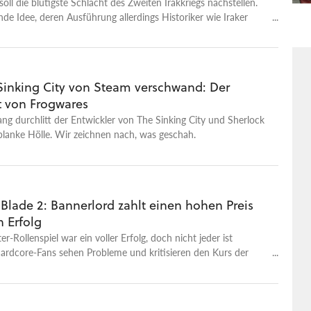
soll die blutigste Schlacht des Zweiten Irakkriegs nachstellen.
de Idee, deren Ausführung allerdings Historiker wie Iraker
Sinking City von Steam verschwand: Der
t von Frogwares
ang durchlitt der Entwickler von The Sinking City und Sherlock
lanke Hölle. Wir zeichnen nach, was geschah.
Blade 2: Bannerlord zahlt einen hohen Preis
n Erfolg
er-Rollenspiel war ein voller Erfolg, doch nicht jeder ist
Hardcore-Fans sehen Probleme und kritisieren den Kurs der