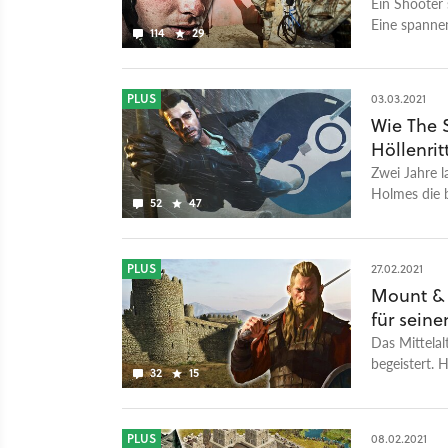
Ein Shooter 
Eine spannen
114
29
kritisieren.
PLUS
03.03.2021
Wie The 
Höllenrit
Zwei Jahre l
Holmes die b
52
47
PLUS
27.02.2021
Mount & 
für seine
Das Mittelalt
begeistert. 
32
15
Entwickler.
PLUS
08.02.2021