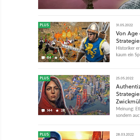
PLUS
31.05.2022
Von Age 
Strategie
Historiker e
kaum ein Spi
84
44
PLUS
25.05.2022
Authentiz
Strategie
Zwickmü
Meinung: Eth
144
28
sondern auc
Spieler profi
PLUS
28.03.2022