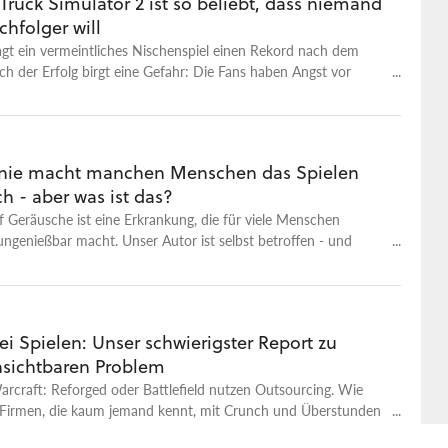
Truck Simulator 2 ist so beliebt, dass niemand
hfolger will
gt ein vermeintliches Nischenspiel einen Rekord nach dem
h der Erfolg birgt eine Gefahr: Die Fans haben Angst vor
nie macht manchen Menschen das Spielen
h - aber was ist das?
 Geräusche ist eine Erkrankung, die für viele Menschen
ungenießbar macht. Unser Autor ist selbst betroffen - und
ilfe.
i Spielen: Unser schwierigster Report zu
sichtbaren Problem
arcraft: Reforged oder Battlefield nutzen Outsourcing. Wie
 Firmen, die kaum jemand kennt, mit Crunch und Überstunden